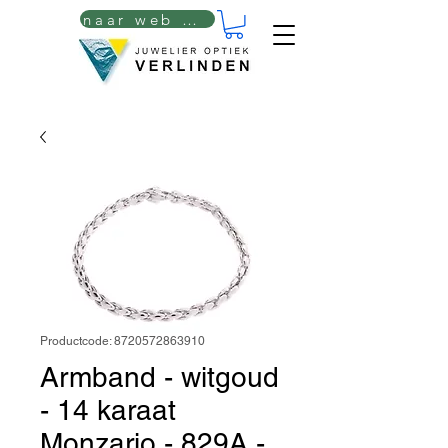
naar web winkel
Productcode: 8720572863910
Armband - witgoud
- 14 karaat
Monzario - 829A -