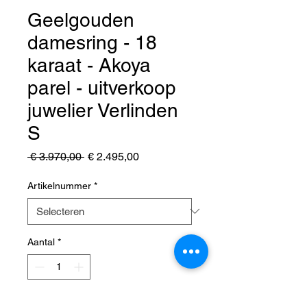
Geelgouden
damesring - 18
karaat - Akoya
parel - uitverkoop
juwelier Verlinden
S
Normale
Verkoopprijs
 € 3.970,00 
€ 2.495,00
prijs
Artikelnummer
*
Aantal
*