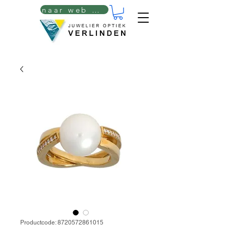
naar web winkel
Productcode: 8720572861015