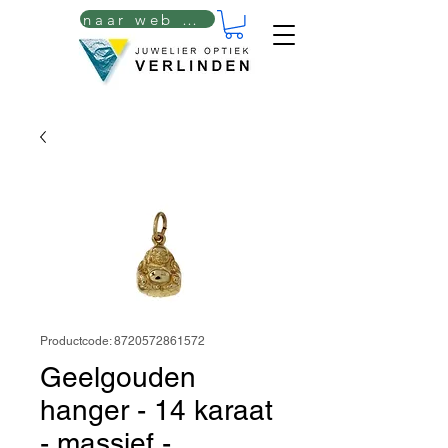
naar web winkel
Productcode: 8720572861572
Geelgouden
hanger - 14 karaat
- massief -