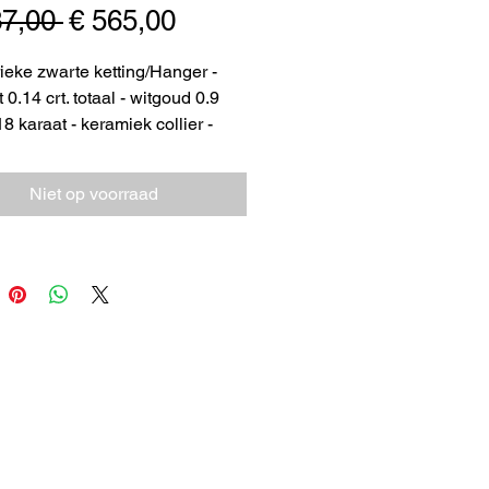
Normale
Verkoopprijs
37,00 
€ 565,00
prijs
ieke zwarte ketting/Hanger -
0.14 crt. totaal - witgoud 0.9
8 karaat - keramiek collier -
 - lengte 44 cm sale juwelier
en St. Hubert van €837,= voor €
Niet op voorraad