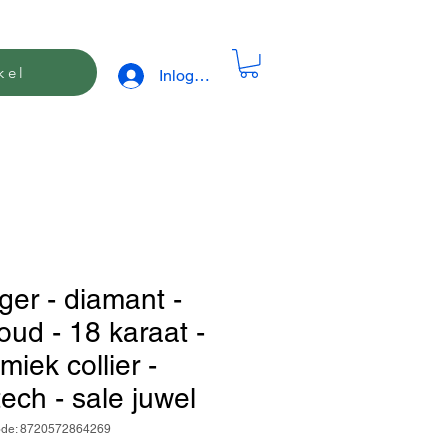
kel
Inloggen
er - diamant -
oud - 18 karaat -
miek collier -
ech - sale juwel
ode: 8720572864269