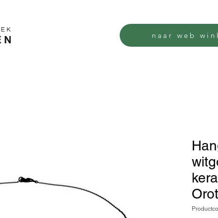
naar web win
Hang
witg
kera
Orot
Productc