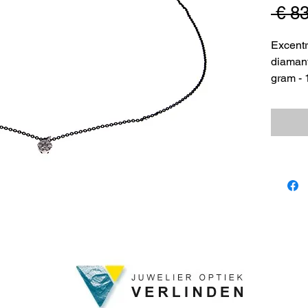
 € 8
Excentr
diamant 
gram - 1
Orotech
Verlind
565,=