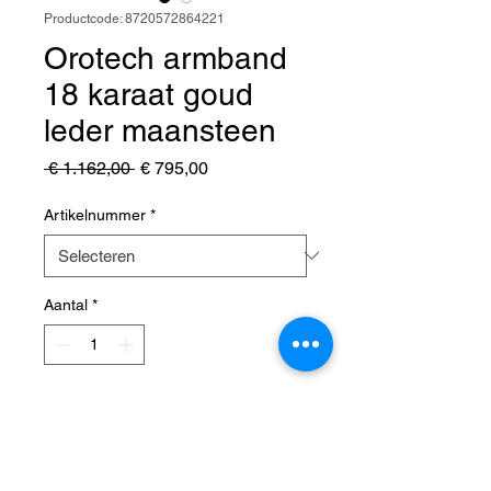
Productcode: 8720572864221
Orotech armband
18 karaat goud
leder maansteen
Normale
Verkoopprijs
 € 1.162,00 
€ 795,00
prijs
Artikelnummer
*
Aantal
*
In winkelwagen
Orotech – armband – 18 karaat