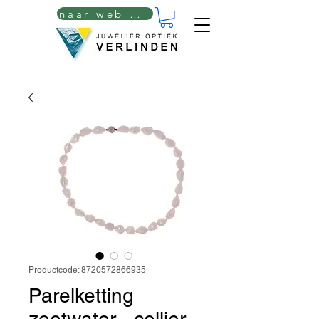
naar web winkel
Productcode: 8720572866935
Parelketting
zoetwater - collier