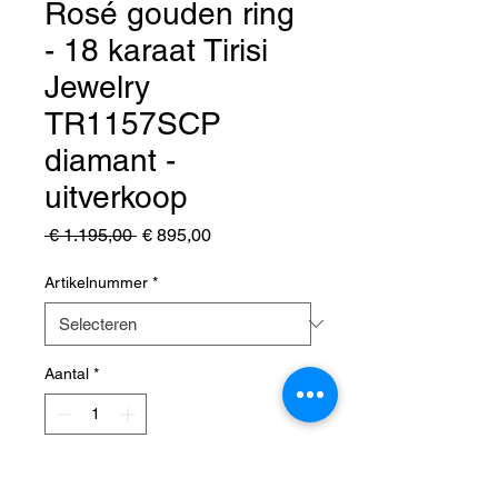
Rosé gouden ring
- 18 karaat Tirisi
Jewelry
TR1157SCP
diamant -
uitverkoop
Normale
Verkoopprijs
 € 1.195,00 
€ 895,00
prijs
Artikelnummer
*
Aantal
*
In winkelwagen