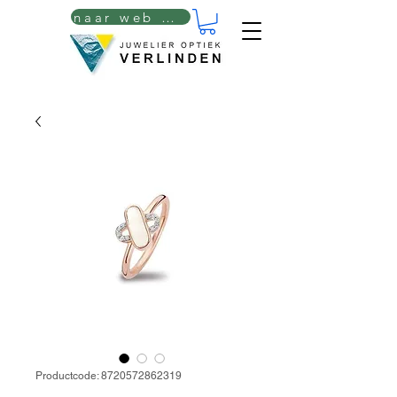
naar web winkel
Productcode: 8720572862319