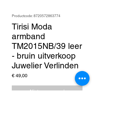
Productcode: 8720572863774
Tirisi Moda
armband
TM2015NB/39 leer
- bruin uitverkoop
Juwelier Verlinden
Prijs
€ 49,00
Niet op voorraad
Tirisi Moda armband
TM2015NB/39 leer - bruin
uitverkoop Juwelier Verlinden St.
Hubert - van 59,= voor 49,=