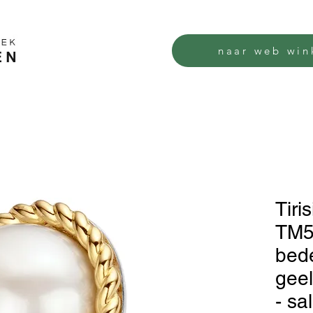
naar web win
Tiri
TM5
bede
geel
- sa