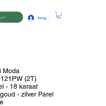
kel
Inloggen
si Moda
121PW (2T)
l - 18 karaat
goud - zilver Parel
le