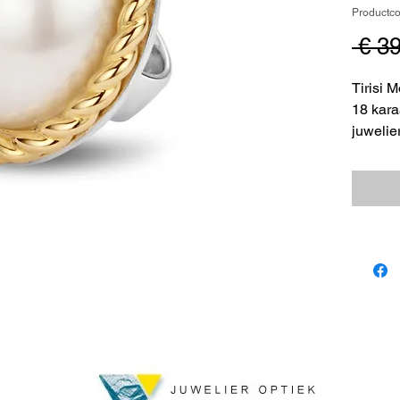
Productc
 € 3
Tirisi
18 kara
juwelie
399,= v