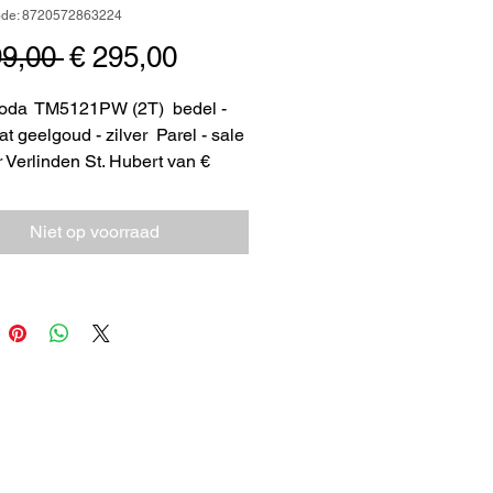
ode: 8720572863224
Normale
Verkoopprijs
99,00 
€ 295,00
prijs
 Moda TM5121PW (2T) bedel -
at geelgoud - zilver Parel - sale
r Verlinden St. Hubert van €
oor € 295,=
Niet op voorraad