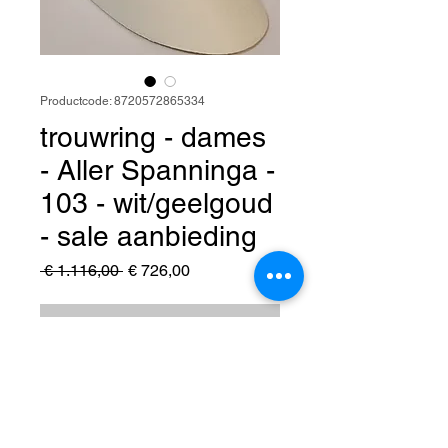
Productcode: 8720572865334
trouwring - dames
- Aller Spanninga -
103 - wit/geelgoud
- sale aanbieding
Normale
Verkoopprijs
 € 1.116,00 
€ 726,00
prijs
Niet op voorraad
trouwring - dames - Aller
Spanninga - 103 - wit/geelgoud -
sale Juwelier Verlinden St. Hubert