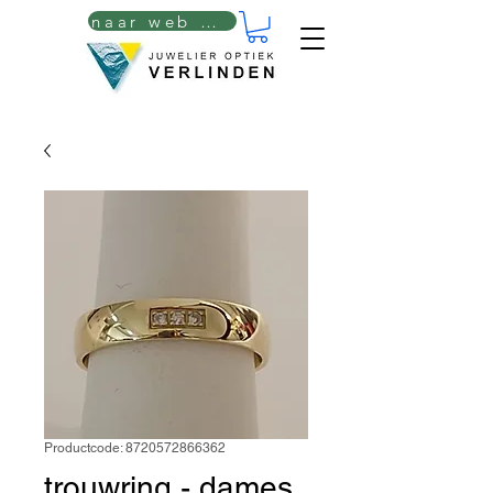
naar web winkel
Productcode: 8720572866362
trouwring - dames