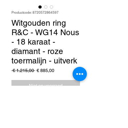
Productcode: 8720572864597
Witgouden ring
R&C - WG14 Nous
- 18 karaat -
diamant - roze
toermalijn - uitverk
Normale
Verkoopprijs
 € 1.215,00 
€ 885,00
prijs
Niet op voorraad
Witgouden ring R&C - Model
WG14 Nous - 18 karaat - diamant
0.03 crt totaal - roze toermalijn -
Gewicht 4.8 gram - Maat 55/17.75