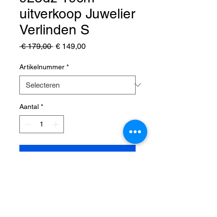
uitverkoop Juwelier
Verlinden S
Normale
Verkoopprijs
 € 179,00 
€ 149,00
prijs
Artikelnummer
*
Aantal
*
In winkelwagen
Zilveren armband - vossenstaart
925dz 19cm uitverkoop Juwelier
Verlinden St. Hubert van 179,=
voor 149,=