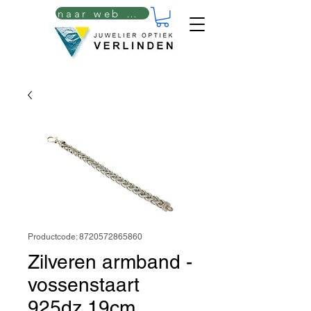
naar web winkel
Productcode: 8720572865860
Zilveren armband -
vossenstaart
925dz 19cm